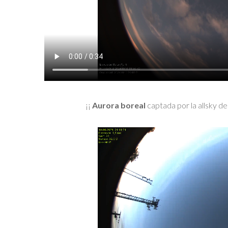
¡¡
Aurora boreal
captada por la allsky de