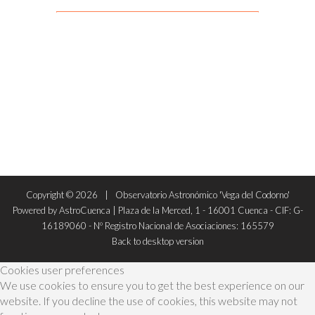
Copyright ©
2026
Observatorio Astronómico 'Vega del Codorno'
Powered by AstroCuenca | Plaza de la Merced, 1 - 16001 Cuenca - CIF: G-
16189060 - Nº Registro Nacional de Asociaciones: 165579
Back to desktop version
Cookies user preferences
We use cookies to ensure you to get the best experience on our
website. If you decline the use of cookies, this website may not