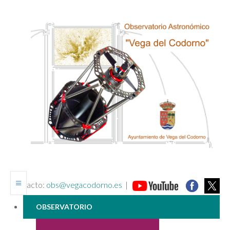
contacto:
obs@vegacodorno.es
|
_______________________________________________________________
OBSERVATORIO