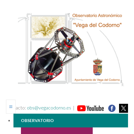
contacto:
obs@vegacodorno.es
|
_______________________________________________________________
OBSERVATORIO