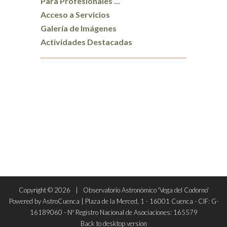
Para Profesionales ...
Acceso a Servicios
Galería de Imágenes
Actividades Destacadas
Copyright ©
2026
Observatorio Astronómico 'Vega del Codorno'
Powered by AstroCuenca | Plaza de la Merced, 1 - 16001 Cuenca - CIF: G-
16189060 - Nº Registro Nacional de Asociaciones: 165579
Back to desktop version